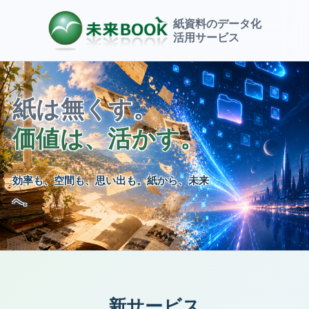
紙資料のデータ化
活用サービス
紙は無くす。
価値は、活かす。
効率も、空間も、思い出も。
紙から、未来
へ。
新サービス